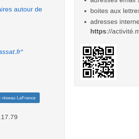
aires autour de
boites aux lettr
adresses interne
https
://activité.
ssat.fr"
le réseau LaFrance
.17.79