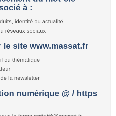
ocié à :
duits, identité ou actualité
 ou réseaux sociaux
r le site www.massat.fr
il ou thématique
teur
de la newsletter
on numérique @ / https
sous la forme
activité
@massat.fr