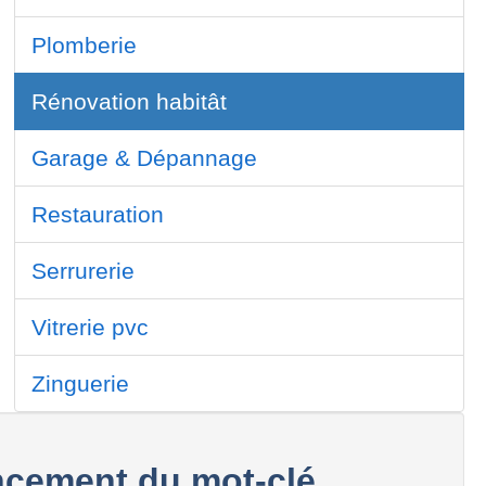
Plomberie
Rénovation habitât
Garage & Dépannage
Restauration
Serrurerie
Vitrerie pvc
Zinguerie
cement du mot-clé