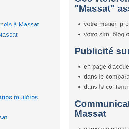
"Massat" ass
votre métier, pro
nnels à Massat
votre site, blog
 Massat
Publicité su
en page d'accue
dans le compara
dans le contenu 
rtes routières
Communicati
Massat
sat
adresses email 