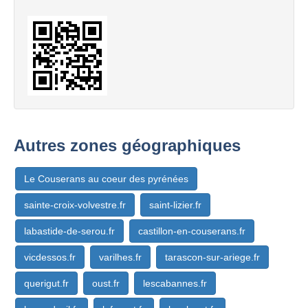
Autres zones géographiques
Le Couserans au coeur des pyrénées
sainte-croix-volvestre.fr
saint-lizier.fr
labastide-de-serou.fr
castillon-en-couserans.fr
vicdessos.fr
varilhes.fr
tarascon-sur-ariege.fr
querigut.fr
oust.fr
lescabannes.fr